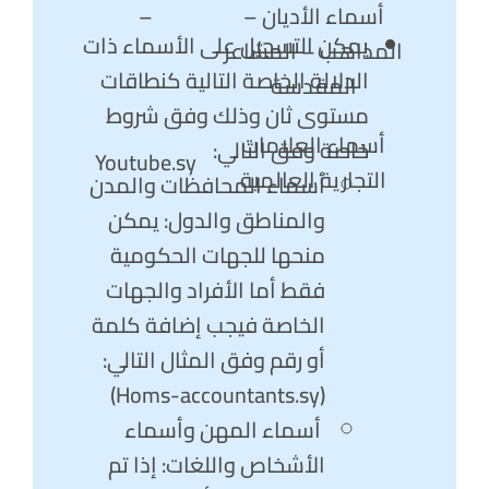
أسماء الأديان –
–
يمكن التسجيل على الأسماء ذات
المذاهب – المشاعر
الدلالة الخاصة التالية كنطاقات
المقدسة
مستوى ثان وذلك وفق شروط
أسماء العلامات
خاصة وفق التالي:
Youtube.sy
التجارية العالمية
أسماء المحافظات والمدن
والمناطق والدول: يمكن
منحها للجهات الحكومية
فقط أما الأفراد والجهات
الخاصة فيجب إضافة كلمة
أو رقم وفق المثال التالي:
(Homs-accountants.sy)
أسماء المهن وأسماء
الأشخاص واللغات: إذا تم