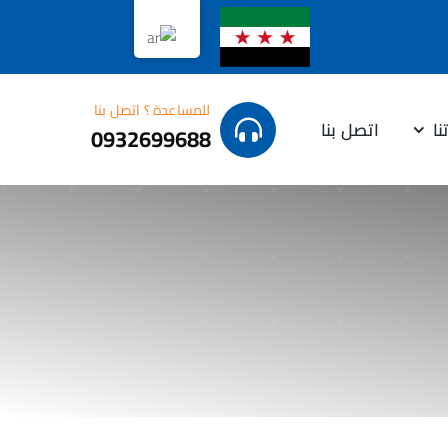
للمساعدة ؟ اتصل بنا
نا
اتصل بنا
0932699688